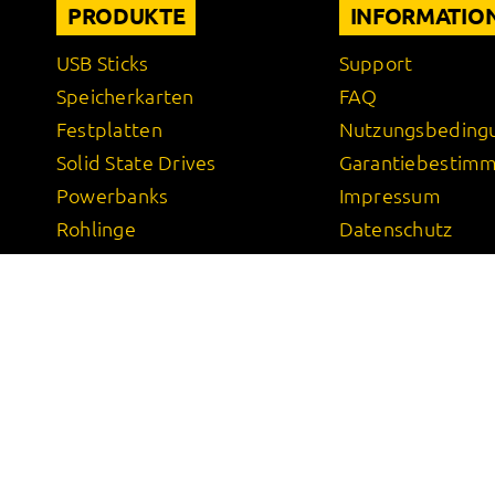
PRODUKTE
INFORMATIO
USB Sticks
Support
Speicherkarten
FAQ
Festplatten
Nutzungsbeding
Solid State Drives
Garantiebestim
Powerbanks
Impressum
Rohlinge
Datenschutz
Externe Brenner
AGB
Batterien
Wireless Charger
Power Adapter
Kabel
USB Adapter
MP3-Player
Kopfhörer