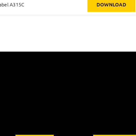
abel A315C
DOWNLOAD