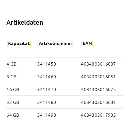
Artikeldaten
Kapazität
Artikelnummer
EAN
4 GB
3411450
4034303016037
8 GB
3411460
4034303016051
16 GB
3411470
4034303016075
32 GB
3411480
4034303016631
64 GB
3411490
4034303017935