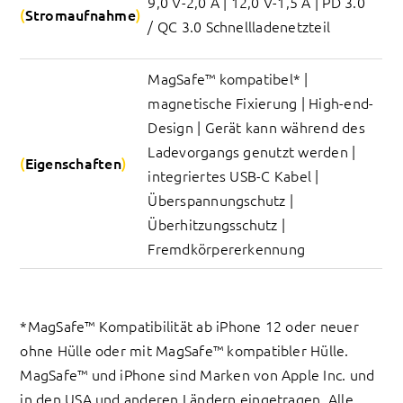
9,0 V-2,0 A | 12,0 V-1,5 A | PD 3.0 
Stromaufnahme
/ QC 3.0 Schnellladenetzteil
MagSafe™ kompatibel* | 
magnetische Fixierung | High-end-
Design | Gerät kann während des 
Ladevorgangs genutzt werden | 
Eigenschaften
integriertes USB-C Kabel | 
Überspannungschutz | 
Überhitzungsschutz | 
Fremdkörpererkennung
*MagSafe™ Kompatibilität ab iPhone 12 oder neuer
ohne Hülle oder mit MagSafe™ kompatibler Hülle.
MagSafe™ und iPhone sind Marken von Apple Inc. und
in den USA und anderen Ländern eingetragen. Alle