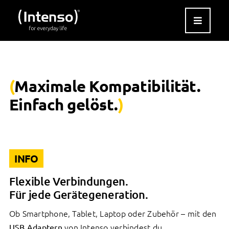
Zum
Inhalt
springen
(
Maximale Kompatibilität.
Einfach gelöst.
)
INFO
Flexible Verbindungen.
Für jede Gerätegeneration.
Ob Smartphone, Tablet, Laptop oder Zubehör – mit den
von Intenso verbindest du
USB Adaptern