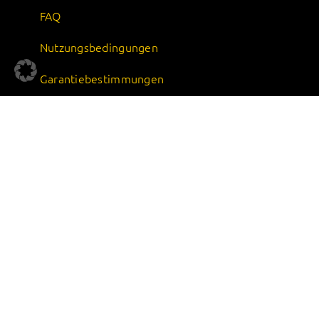
FAQ
Nutzungsbedingungen
Garantiebestimmungen
Impressum
Datenschutz
AGB
UNTERNEHMEN
Über uns
Karriere
Nachhaltigkeit