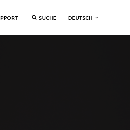
UPPORT
SUCHE
DEUTSCH