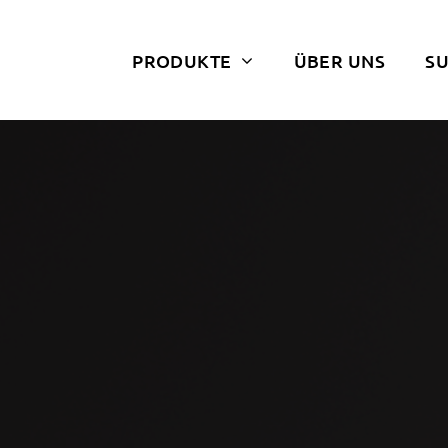
PRODUKTE
ÜBER UNS
S